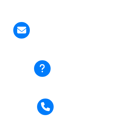
Kirim Email ke Kami
smapangudiluhurstyosef@gmail.com
Ada pertanyaan?
Hubungi Kami
Hubungi Kami
0271-710795