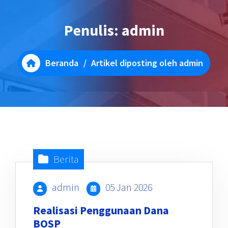
Penulis: admin
Beranda
/
Artikel diposting oleh admin
Berita
admin
05 Jan 2026
Realisasi Penggunaan Dana
BOSP