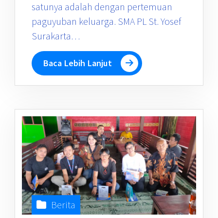
satunya adalah dengan pertemuan
paguyuban keluarga. SMA PL St. Yosef
Surakarta…
Baca Lebih Lanjut
Berita