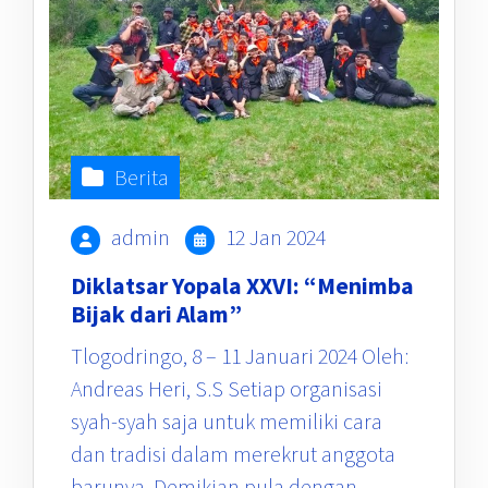
Berita
admin
12 Jan 2024
Diklatsar Yopala XXVI: “Menimba
Bijak dari Alam”
Tlogodringo, 8 – 11 Januari 2024 Oleh:
Andreas Heri, S.S Setiap organisasi
syah-syah saja untuk memiliki cara
dan tradisi dalam merekrut anggota
barunya. Demikian pula dengan