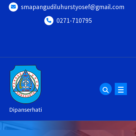
Lewati
smapangudiluhurstyosef@gmail.com
ke
0271-710795
konten
Dipanserhati