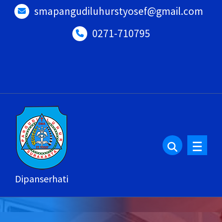
Lewati
smapangudiluhurstyosef@gmail.com
ke
0271-710795
konten
Dipanserhati