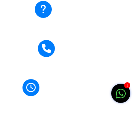
Ada pertanyaan?
Hubungi Kami
Hubungi Kami
0271-710795
Jam Buka
1
Senin-Jumat: 07.00-15.00 WIB