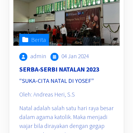
Berita
admin
04 Jan 2024
SERBA-SERBI NATALAN 2023
“SUKA-CITA NATAL DI YOSEF”
Oleh: Andreas Heri, S.S
Natal adalah salah satu hari raya besar
dalam agama katolik. Maka menjadi
wajar bila dirayakan dengan gegap