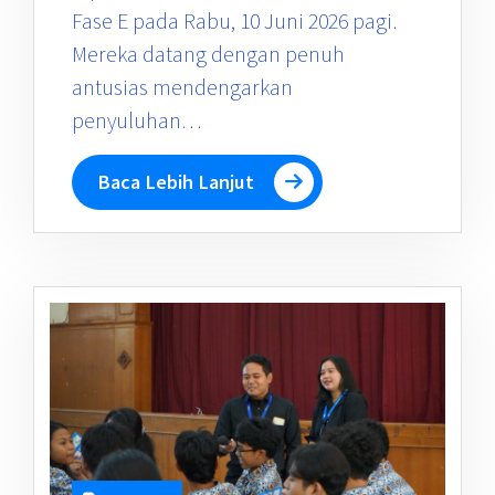
Fase E pada Rabu, 10 Juni 2026 pagi.
Mereka datang dengan penuh
antusias mendengarkan
penyuluhan…
Baca Lebih Lanjut