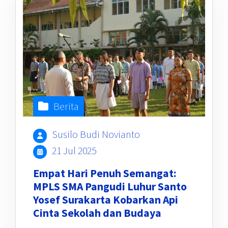
Berita
Susilo Budi Novianto
21 Jul 2025
Empat Hari Penuh Semangat:
MPLS SMA Pangudi Luhur Santo
Yosef Surakarta Kobarkan Api
Cinta Sekolah dan Budaya