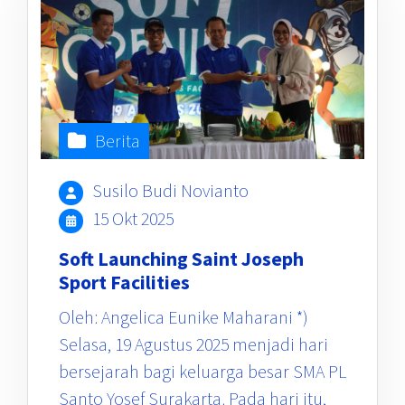
Berita
Susilo Budi Novianto
15 Okt 2025
Soft Launching Saint Joseph
Sport Facilities
Oleh: Angelica Eunike Maharani *)
Selasa, 19 Agustus 2025 menjadi hari
bersejarah bagi keluarga besar SMA PL
Santo Yosef Surakarta. Pada hari itu,