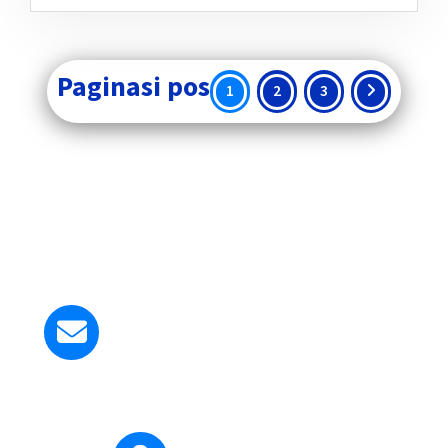
Paginasi pos
1
2
3
Kirim Email ke Kami
smapangudiluhurstyosef@gmail.com
Ada pertanyaan?