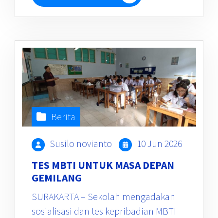
Berita
Susilo novianto
10 Jun 2026
TES MBTI UNTUK MASA DEPAN
GEMILANG
SURAKARTA – Sekolah mengadakan
sosialisasi dan tes kepribadian MBTI