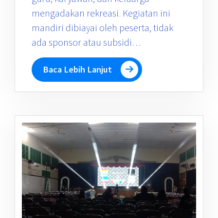
mengadakan rekreasi. Kegiatan ini
mandiri dibiayai oleh peserta, tidak
ada sponsor atau subsidi…
Baca Lebih Lanjut