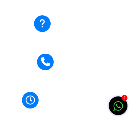
Ada pertanyaan?
Hubungi Kami
Hubungi Kami
0271-710795
Jam Buka
1
Senin-Jumat: 07.00-15.00 WIB