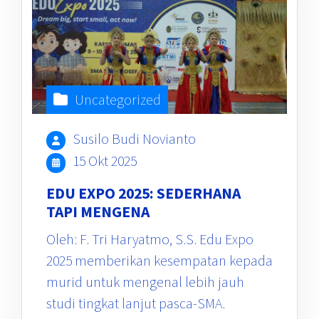
Uncategorized
Susilo Budi Novianto
15 Okt 2025
EDU EXPO 2025: SEDERHANA
TAPI MENGENA
Oleh: F. Tri Haryatmo, S.S. Edu Expo
2025 memberikan kesempatan kepada
murid untuk mengenal lebih jauh
studi tingkat lanjut pasca-SMA.