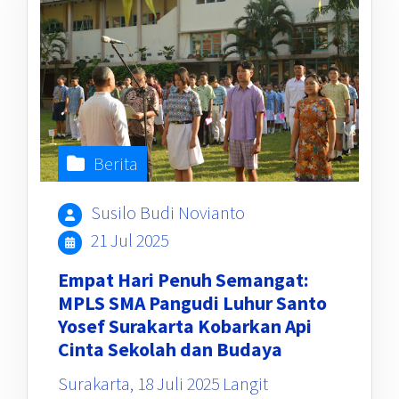
Berita
Susilo Budi Novianto
21 Jul 2025
Empat Hari Penuh Semangat:
MPLS SMA Pangudi Luhur Santo
Yosef Surakarta Kobarkan Api
Cinta Sekolah dan Budaya
Surakarta, 18 Juli 2025 Langit