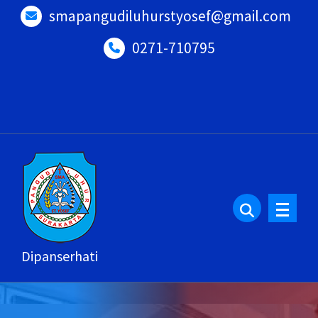
Lewati
smapangudiluhurstyosef@gmail.com
ke
0271-710795
konten
Dipanserhati