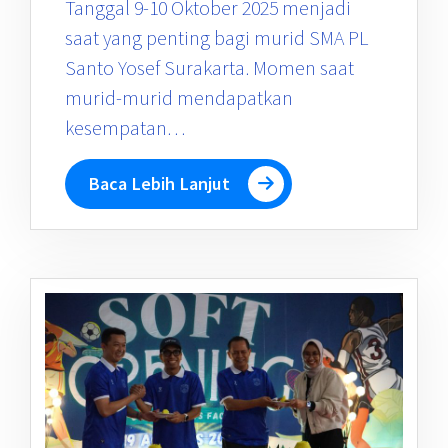
Tanggal 9-10 Oktober 2025 menjadi
saat yang penting bagi murid SMA PL
Santo Yosef Surakarta. Momen saat
murid-murid mendapatkan
kesempatan…
Baca Lebih Lanjut