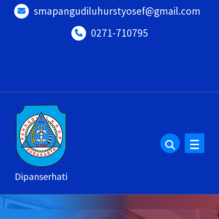
Lewati
smapangudiluhurstyosef@gmail.com
ke
0271-710795
konten
Dipanserhati