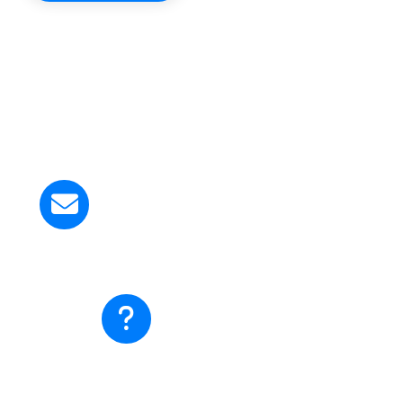
Kirim Email ke Kami
smapangudiluhurstyosef@gmail.com
Ada pertanyaan?
Hubungi Kami