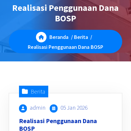
Realisasi Penggunaan Dana
BOSP
Beranda
/
Berita
/
Realisasi Penggunaan Dana BOSP
Berita
admin
05 Jan 2026
Realisasi Penggunaan Dana
BOSP