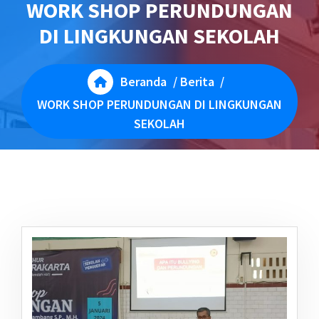
WORK SHOP PERUNDUNGAN
DI LINGKUNGAN SEKOLAH
Beranda
/
Berita
/
WORK SHOP PERUNDUNGAN DI LINGKUNGAN
SEKOLAH