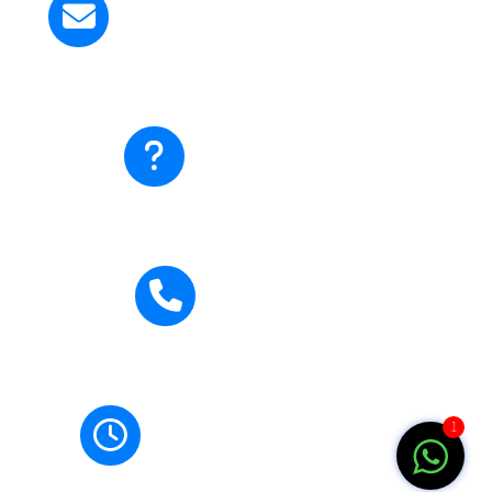
Kirim Email ke Kami
smapangudiluhurstyosef@gmail.com
Ada pertanyaan?
Hubungi Kami
Hubungi Kami
0271-710795
Jam Buka
1
Senin-Jumat: 07.00-15.00 WIB