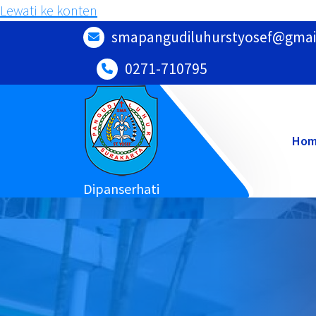
Lewati ke konten
smapangudiluhurstyosef@gmai
0271-710795
Ho
Dipanserhati