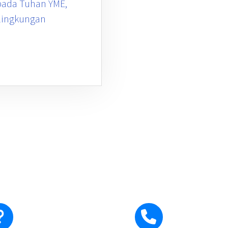
pada Tuhan YME,
 lingkungan
Ada pertanyaan?
Hubungi Ka
Hubungi Kami
0271-710795