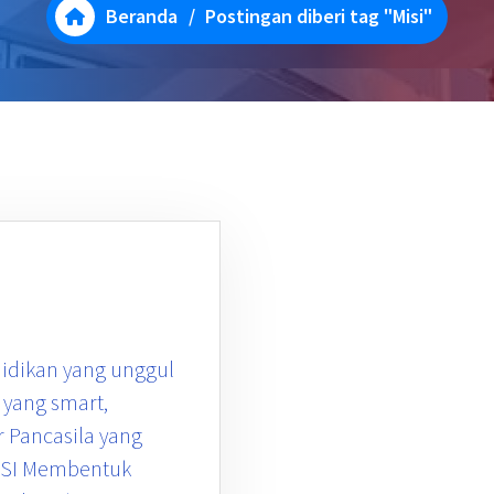
Beranda
/
Postingan diberi tag "Misi"
didikan yang unggul
ang smart,
r Pancasila yang
MISI Membentuk