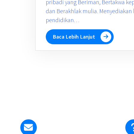
pribadi yang Beriman, Bertakwa ke
dan Berakhlak mulia. Menyediakan
pendidikan…
Baca Lebih Lanjut
Kirim Email ke Kami
smapangudiluhurstyosef@gmail.com