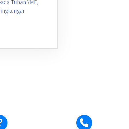
pada Tuhan YME,
 lingkungan
Ada pertanyaan?
Hubungi Ka
Hubungi Kami
0271-710795