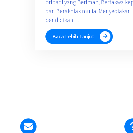
pribadi yang Beriman, Bertakwa ke
dan Berakhlak mulia. Menyediakan
pendidikan…
Baca Lebih Lanjut
Kirim Email ke Kami
smapangudiluhurstyosef@gmail.com