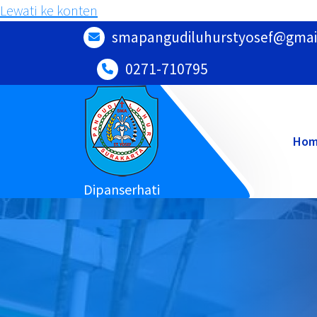
Lewati ke konten
smapangudiluhurstyosef@gmai
0271-710795
Ho
Dipanserhati