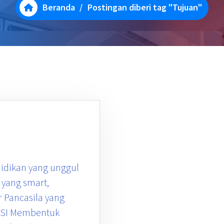
Beranda
/
Postingan diberi tag "Tujuan"
didikan yang unggul
ang smart,
r Pancasila yang
MISI Membentuk