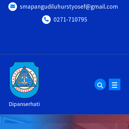
Lewati
smapangudiluhurstyosef@gmail.com
ke
0271-710795
konten
Dipanserhati