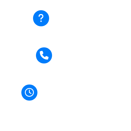
Ada pertanyaan?
Hubungi Kami
Hubungi Kami
0271-710795
Jam Buka
Senin-Jumat: 07.00-15.00 WIB