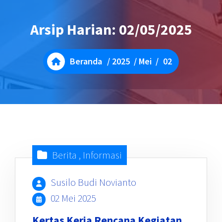
Arsip Harian: 02/05/2025
Beranda
/
2025
/
Mei
/
02
Berita
,
Informasi
Susilo Budi Novianto
02 Mei 2025
Kertas Kerja Rencana Kegiatan