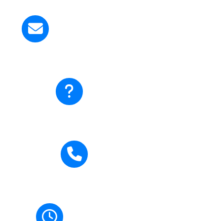
Kirim Email ke Kami
smapangudiluhurstyosef@gmail.com
Ada pertanyaan?
Hubungi Kami
Hubungi Kami
0271-710795
Jam Buka