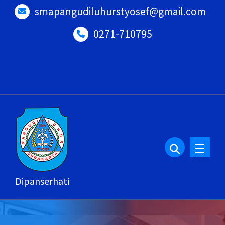
Lewati
smapangudiluhurstyosef@gmail.com
ke
0271-710795
konten
Dipanserhati