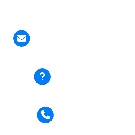
Kirim Email ke Kami
smapangudiluhurstyosef@gmail.com
Ada pertanyaan?
Hubungi Kami
Hubungi Kami
0271-710795