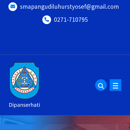
Lewati
smapangudiluhurstyosef@gmail.com
ke
0271-710795
konten
Dipanserhati