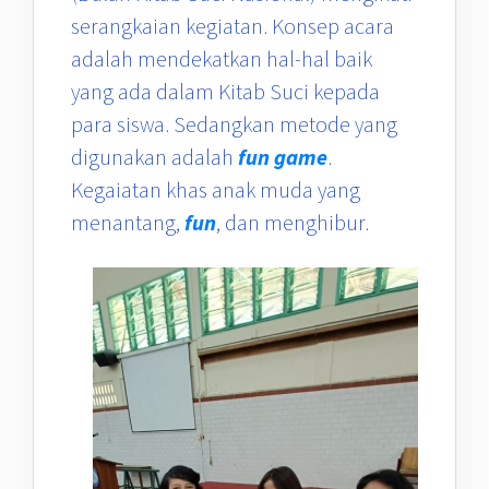
serangkaian kegiatan. Konsep acara
adalah mendekatkan hal-hal baik
yang ada dalam Kitab Suci kepada
para siswa. Sedangkan metode yang
digunakan adalah
fun game
.
Kegaiatan khas anak muda yang
menantang,
fun
, dan menghibur.