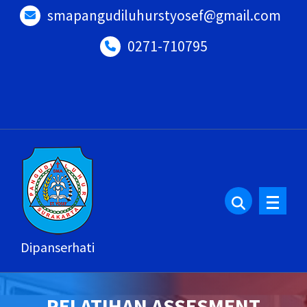
Lewati
smapangudiluhurstyosef@gmail.com
ke
0271-710795
konten
Dipanserhati
PELATIHAN ASSESMENT