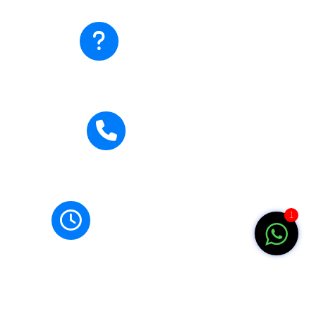
Ada pertanyaan?
Hubungi Kami
Hubungi Kami
0271-710795
Jam Buka
1
Senin-Jumat: 07.00-15.00 WIB