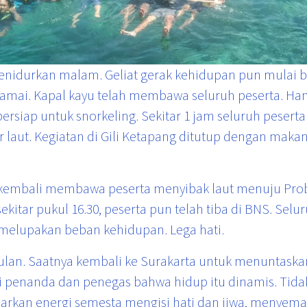
menidurkan malam. Geliat gerak kehidupan pun mulai
mai. Kapal kayu telah membawa seluruh peserta. Hanya
 bersiap untuk snorkeling. Sekitar 1 jam seluruh pese
 laut. Kegiatan di Gili Ketapang ditutup dengan makan
a kembali membawa peserta menyibak laut menuju Prob
sekitar pukul 16.30, peserta pun telah tiba di BNS. Se
melupakan beban kehidupan. Lega hati.
lan. Saatnya kembali ke Surakarta untuk menuntask
di penanda dan penegas bahwa hidup itu dinamis. Tidak
iarkan energi semesta mengisi hati dan jiwa, menyem