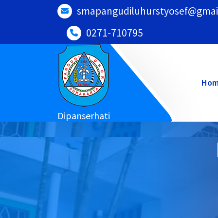
Lewati
smapangudiluhurstyosef@gmai
ke
0271-710795
konten
Ho
Dipanserhati