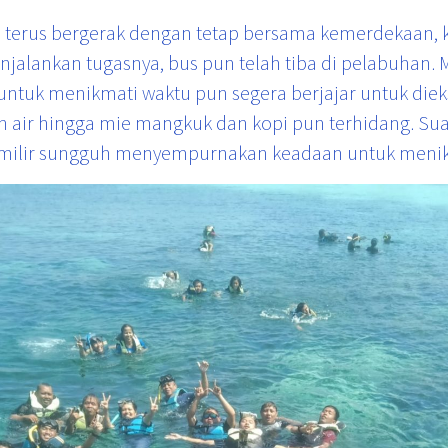
terus bergerak dengan tetap bersama kemerdekaan, k
njalankan tugasnya, bus pun telah tiba di pelabuhan
f untuk menikmati waktu pun segera berjajar untuk die
r hingga mie mangkuk dan kopi pun terhidang. Suasan
milir sungguh menyempurnakan keadaan untuk menikm