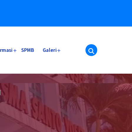
ormasi
SPMB
Galeri
n