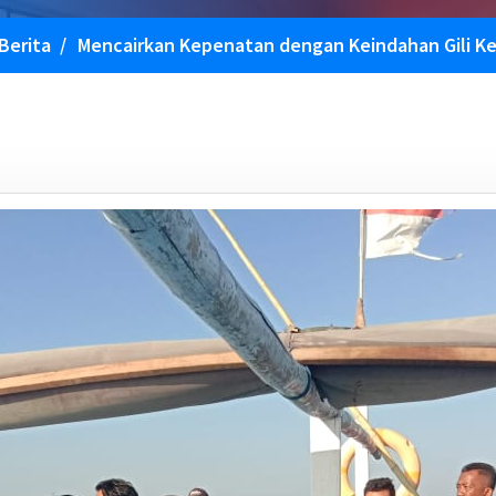
Berita
/
Mencairkan Kepenatan dengan Keindahan Gili K